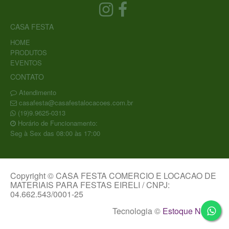
CASA FESTA
HOME
PRODUTOS
EVENTOS
CONTATO
Atendimento
casafesta@casafestalocacoes.com.br
(19)9.9625-0313
Horário de Funcionamento:
Seg à Sex das 08:00 às 17:00
Copyright © CASA FESTA COMERCIO E LOCACAO DE
MATERIAIS PARA FESTAS EIRELI / CNPJ:
04.662.543/0001-25
Tecnologia ©
Estoque NOW
.