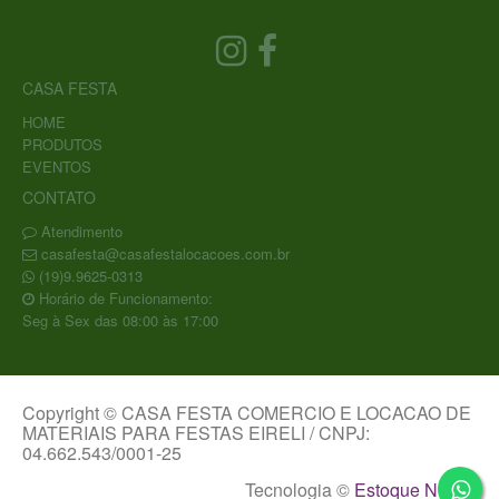
CASA FESTA
HOME
PRODUTOS
EVENTOS
CONTATO
Atendimento
casafesta@casafestalocacoes.com.br
(19)9.9625-0313
Horário de Funcionamento:
Seg à Sex das 08:00 às 17:00
Copyright © CASA FESTA COMERCIO E LOCACAO DE
MATERIAIS PARA FESTAS EIRELI / CNPJ:
04.662.543/0001-25
Tecnologia ©
Estoque NOW
.