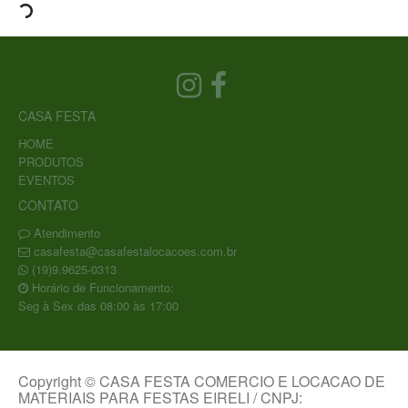
CASA FESTA
HOME
PRODUTOS
EVENTOS
CONTATO
Atendimento
casafesta@casafestalocacoes.com.br
(19)9.9625-0313
Horário de Funcionamento:
Seg à Sex das 08:00 às 17:00
Copyright © CASA FESTA COMERCIO E LOCACAO DE
MATERIAIS PARA FESTAS EIRELI / CNPJ: