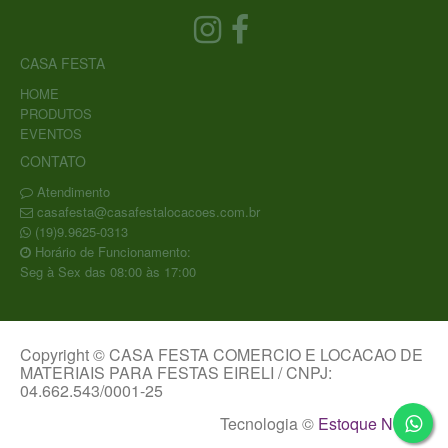
CASA FESTA
HOME
PRODUTOS
EVENTOS
CONTATO
Atendimento
casafesta@casafestalocacoes.com.br
(19)9.9625-0313
Horário de Funcionamento:
Seg à Sex das 08:00 às 17:00
Copyright © CASA FESTA COMERCIO E LOCACAO DE
MATERIAIS PARA FESTAS EIRELI / CNPJ:
04.662.543/0001-25
Tecnologia ©
Estoque NOW
.