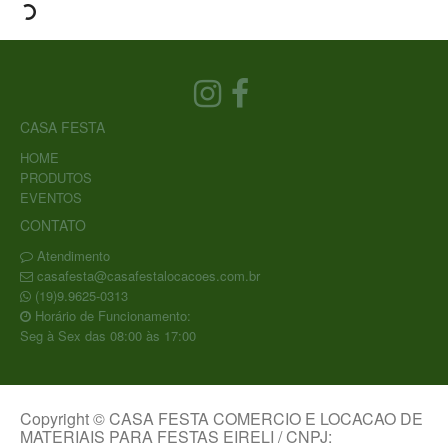
CASA FESTA
HOME
PRODUTOS
EVENTOS
CONTATO
Atendimento
casafesta@casafestalocacoes.com.br
(19)9.9625-0313
Horário de Funcionamento:
Seg à Sex das 08:00 às 17:00
Copyright © CASA FESTA COMERCIO E LOCACAO DE
MATERIAIS PARA FESTAS EIRELI / CNPJ: