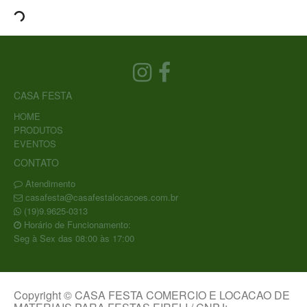
CASA FESTA
HOME
PRODUTOS
EVENTOS
CONTATO
Atendimento
casafesta@casafestalocacoes.com.br
(19)9.9625-0313
Horário de Funcionamento:
Seg à Sex das 08:00 às 17:00
Copyright © CASA FESTA COMERCIO E LOCACAO DE