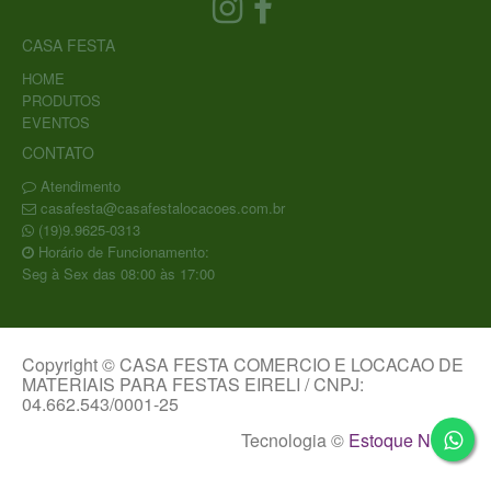
CASA FESTA
HOME
PRODUTOS
EVENTOS
CONTATO
Atendimento
casafesta@casafestalocacoes.com.br
(19)9.9625-0313
Horário de Funcionamento:
Seg à Sex das 08:00 às 17:00
Copyright © CASA FESTA COMERCIO E LOCACAO DE
MATERIAIS PARA FESTAS EIRELI / CNPJ:
04.662.543/0001-25
Tecnologia ©
Estoque NOW
.