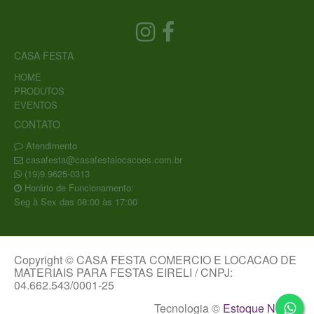
CASA FESTA
HOME
PRODUTOS
EVENTOS
CONTATO
Atendimento
casafesta@casafestalocacoes.com.br
(19)9.9625-0313
Horário de Funcionamento:
Seg à Sex das 08:00 às 17:00
Copyright © CASA FESTA COMERCIO E LOCACAO DE
MATERIAIS PARA FESTAS EIRELI / CNPJ:
04.662.543/0001-25
Tecnologia ©
Estoque NOW
.