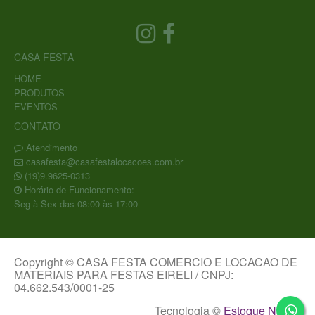
CASA FESTA
HOME
PRODUTOS
EVENTOS
CONTATO
Atendimento
casafesta@casafestalocacoes.com.br
(19)9.9625-0313
Horário de Funcionamento:
Seg à Sex das 08:00 às 17:00
Copyright © CASA FESTA COMERCIO E LOCACAO DE
MATERIAIS PARA FESTAS EIRELI / CNPJ:
04.662.543/0001-25
Tecnologia ©
Estoque NOW
.