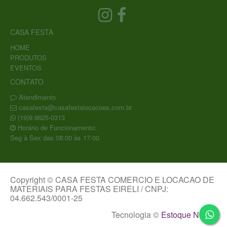
CASA FESTA
HOME
PRODUTOS
EVENTOS
CONTATO
Atendimento
casafesta@casafestalocacoes.com.br
(19)9.9625-0313
Horário de Funcionamento:
Seg à Sex das 08:00 às 17:00
Copyright © CASA FESTA COMERCIO E LOCACAO DE
MATERIAIS PARA FESTAS EIRELI / CNPJ:
04.662.543/0001-25
Tecnologia ©
Estoque NOW
.