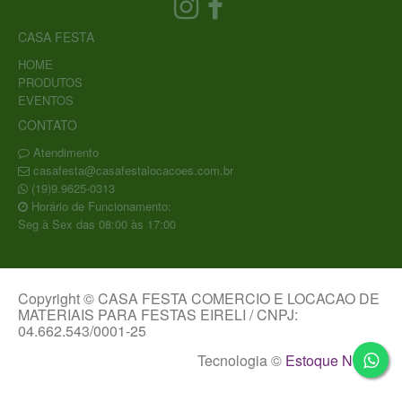
CASA FESTA
HOME
PRODUTOS
EVENTOS
CONTATO
Atendimento
casafesta@casafestalocacoes.com.br
(19)9.9625-0313
Horário de Funcionamento:
Seg à Sex das 08:00 às 17:00
Copyright © CASA FESTA COMERCIO E LOCACAO DE
MATERIAIS PARA FESTAS EIRELI / CNPJ:
04.662.543/0001-25
Tecnologia ©
Estoque NOW
.